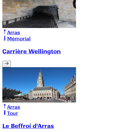
Arras
Mémorial
Carrière Wellington
Arras
Tour
Le Beffroi d'Arras