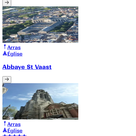
Arras
Église
Abbaye St Vaast
Arras
Église