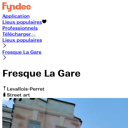
Application
Lieux populaires
Professionnels
Télécharger
Lieux populaires
Fresque La Gare
Fresque La Gare
Levallois-Perret
Street art