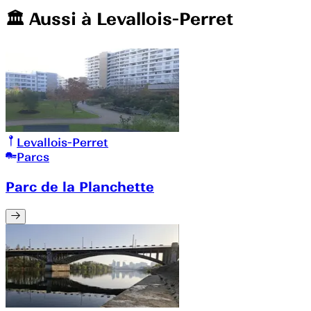
🏛️️ Aussi à
Levallois-Perret
Levallois-Perret
Parcs
Parc de la Planchette