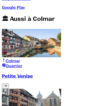
Google Play
🏛️️ Aussi à
Colmar
Colmar
Quartier
Petite Venise