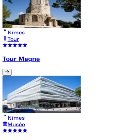
Nîmes
Tour
Tour Magne
Nîmes
Musée