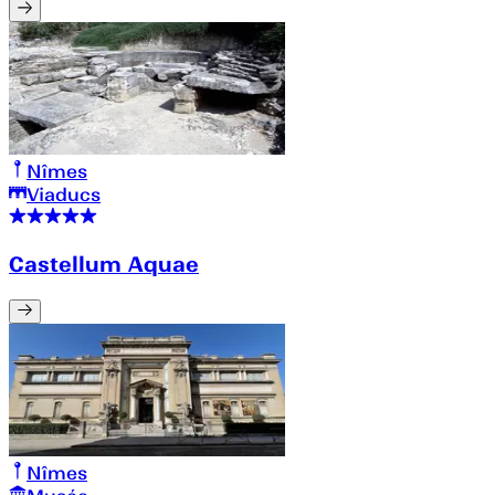
Nîmes
Viaducs
Castellum Aquae
Nîmes