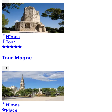
Nîmes
Tour
Tour Magne
Nîmes
Place