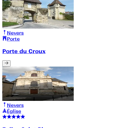
Nevers
Porte
Porte du Croux
Nevers
Église