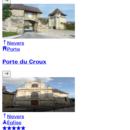
Nevers
Porte
Porte du Croux
Nevers
Église