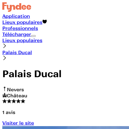
Application
Lieux populaires
Professionnels
Télécharger
Lieux populaires
Palais Ducal
Palais Ducal
Nevers
Château
1
avis
Visiter le site