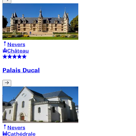
Nevers
Château
Palais Ducal
Nevers
Cathédrale