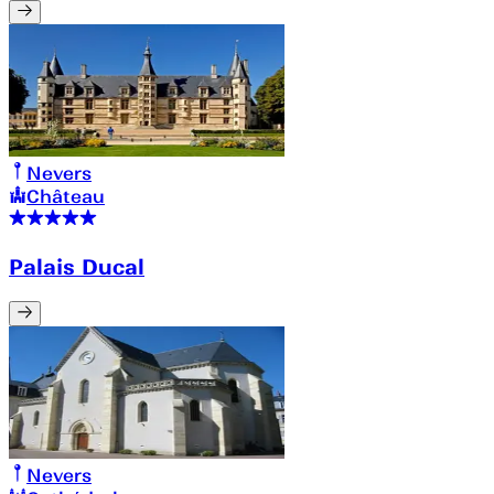
Nevers
Château
Palais Ducal
Nevers