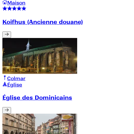
Maison
Koifhus (Ancienne douane)
Colmar
Église
Église des Dominicains