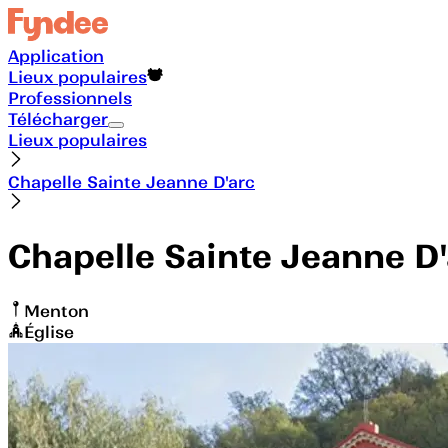
Application
Lieux populaires
Professionnels
Télécharger
Lieux populaires
Chapelle Sainte Jeanne D'arc
Chapelle Sainte Jeanne D'
Menton
Église