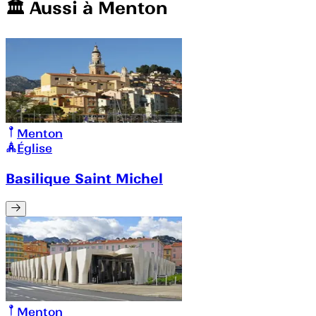
🏛️️ Aussi à
Menton
Menton
Église
Basilique Saint Michel
Menton