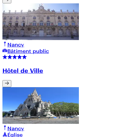
Nancy
Bâtiment public
Hôtel de Ville
Nancy
Église