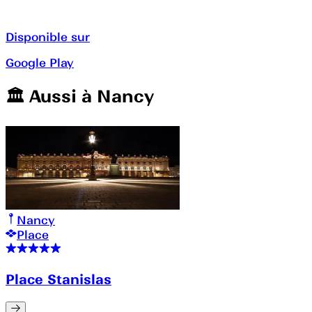
Disponible sur
Google Play
🏛️️ Aussi à
Nancy
Nancy
Place
Place Stanislas