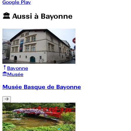
Google Play
🏛️️ Aussi à
Bayonne
Bayonne
Musée
Musée Basque de Bayonne