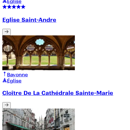
Église
Eglise Saint-Andre
Bayonne
Église
Cloître De La Cathédrale Sainte-Marie