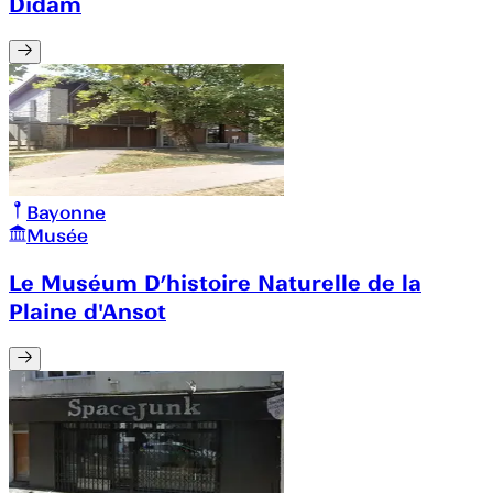
Didam
Bayonne
Musée
Le Muséum D’histoire Naturelle de la
Plaine d'Ansot