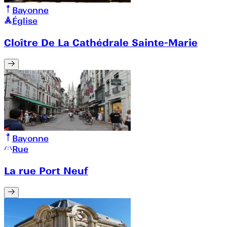
Bayonne
Église
Cloître De La Cathédrale Sainte-Marie
Bayonne
Rue
La rue Port Neuf