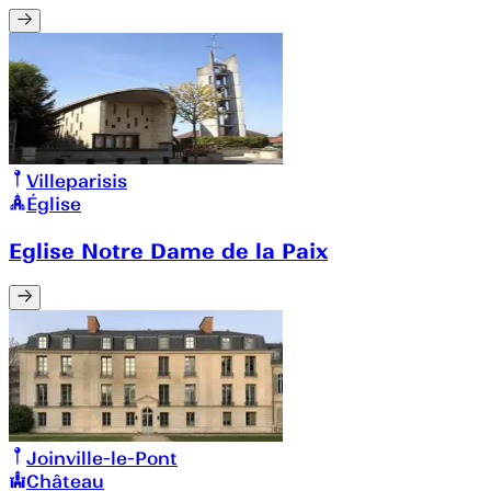
Villeparisis
Église
Eglise Notre Dame de la Paix
Joinville-le-Pont
Château