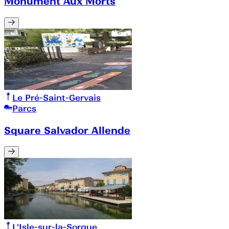
Monument Aux Morts
Le Pré-Saint-Gervais
Parcs
Square Salvador Allende
L'Isle-sur-la-Sorgue