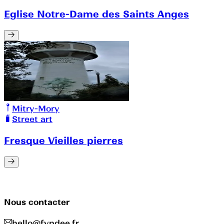
Eglise Notre-Dame des Saints Anges
Mitry-Mory
Street art
Fresque Vieilles pierres
Nous contacter
hello@fyndee.fr