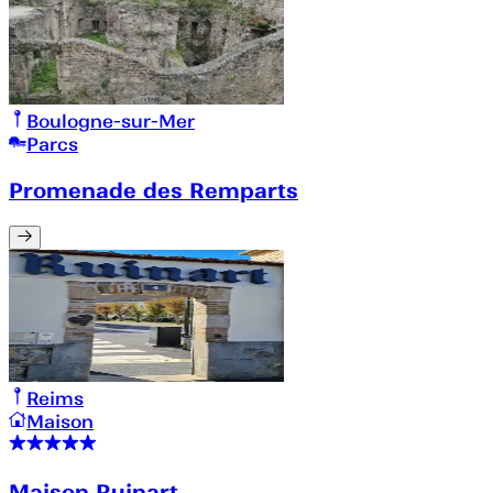
Boulogne-sur-Mer
Parcs
Promenade des Remparts
Reims
Maison
Maison Ruinart