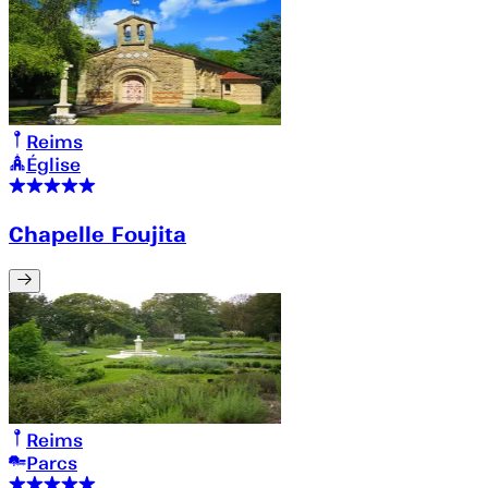
Reims
Église
Chapelle Foujita
Reims
Parcs