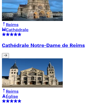
Reims
Cathédrale
Cathédrale Notre-Dame de Reims
Reims
Église