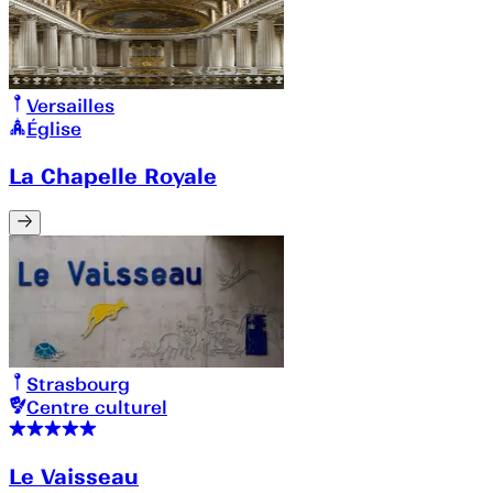
Versailles
Église
La Chapelle Royale
Strasbourg
Centre culturel
Le Vaisseau