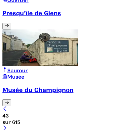
Quartier
Presqu'île de Giens
Saumur
Musée
Musée du Champignon
43
sur
615