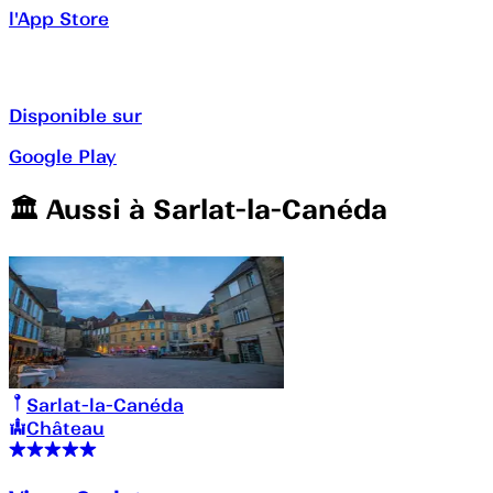
l'App Store
Disponible sur
Google Play
🏛️️ Aussi à
Sarlat-la-Canéda
Sarlat-la-Canéda
Château