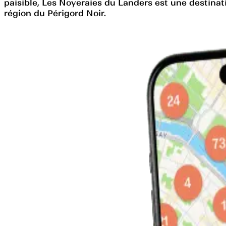
paisible, Les Noyeraies du Landers est une destinat
région du Périgord Noir.