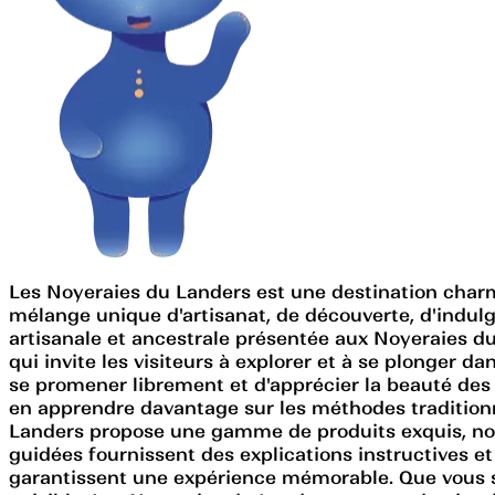
Les Noyeraies du Landers est une destination char
mélange unique d'artisanat, de découverte, d'indulge
artisanale et ancestrale présentée aux Noyeraies du
qui invite les visiteurs à explorer et à se plonger d
se promener librement et d'apprécier la beauté des
en apprendre davantage sur les méthodes traditionne
Landers propose une gamme de produits exquis, notamm
guidées fournissent des explications instructives e
garantissent une expérience mémorable. Que vous s