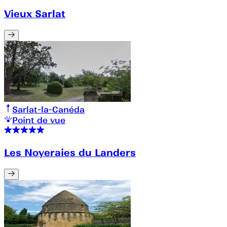
Vieux Sarlat
Sarlat-la-Canéda
Point de vue
Les Noyeraies du Landers