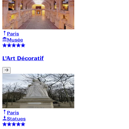
Paris
Musée
L'Art Décoratif
Paris
Statues