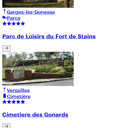
Garges-lès-Gonesse
Parcs
Parc de Loisirs du Fort de Stains
Versailles
Cimetière
Cimetiere des Gonards