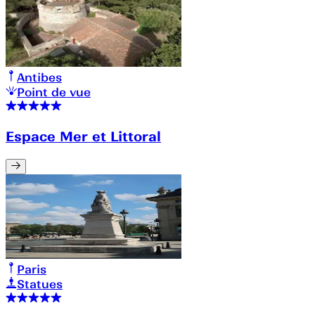
Antibes
Point de vue
Espace Mer et Littoral
Paris
Statues