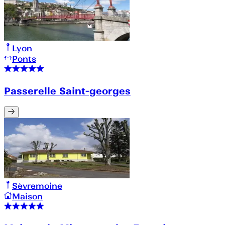
Lyon
Ponts
Passerelle Saint-georges
Sèvremoine
Maison