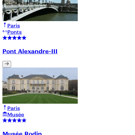
Paris
Ponts
Pont Alexandre-III
Paris
Musée
Musée Rodin