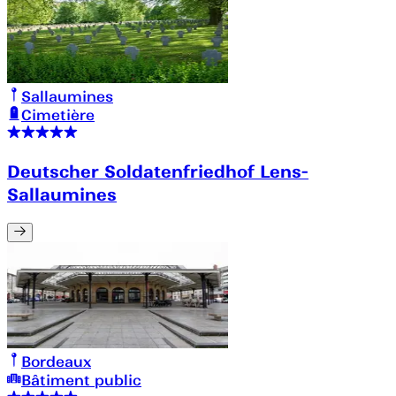
Sallaumines
Cimetière
Deutscher Soldatenfriedhof Lens-
Sallaumines
Bordeaux
Bâtiment public