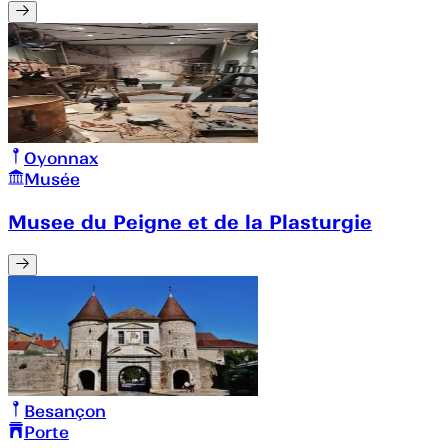
Oyonnax
Musée
Musee du Peigne et de la Plasturgie
Besançon
Porte