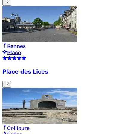
Rennes
Place
Place des Lices
Collioure