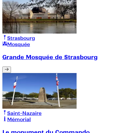
Strasbourg
Mosquée
Grande Mosquée de Strasbourg
Saint-Nazaire
Mémorial
Le monument du Commando