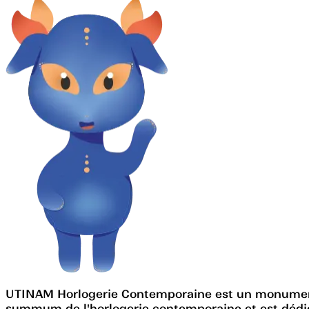
UTINAM Horlogerie Contemporaine est un monument u
summum de l'horlogerie contemporaine et est dédié à