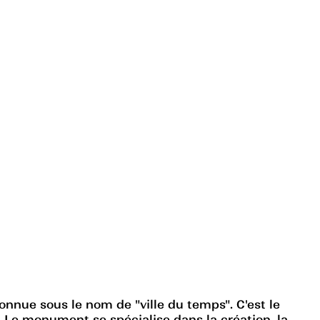
ue sous le nom de "ville du temps". C'est le
 Le monument se spécialise dans la création, la