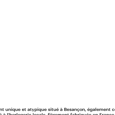
nique et atypique situé à Besançon, également conn
 l'horlogerie locale, fièrement fabriquée en France.