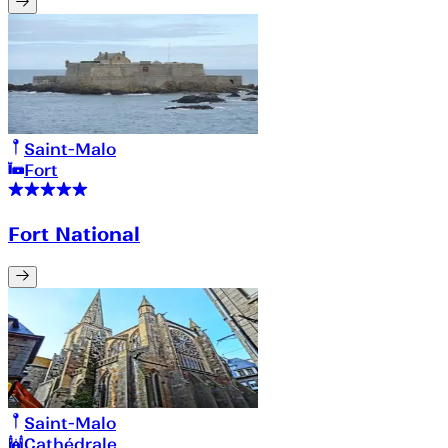
Saint-Malo
Fort
Fort National
Saint-Malo
Cathédrale