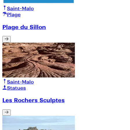
Saint-Malo
Plage
Plage du Sillon
Saint-Malo
Statues
Les Rochers Sculptes