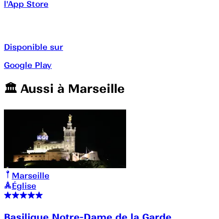
l'App Store
Disponible sur
Google Play
🏛️️ Aussi à
Marseille
Marseille
Église
Basilique Notre-Dame de la Garde