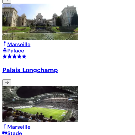
Marseille
Palace
Palais Longchamp
Marseille
Stade