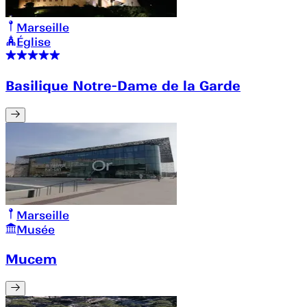
Marseille
Église
Basilique Notre-Dame de la Garde
Marseille
Musée
Mucem