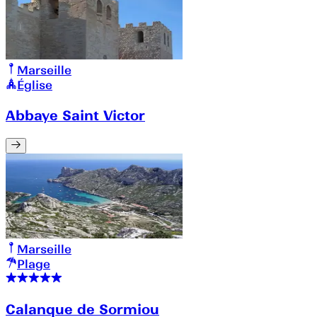
Marseille
Église
Abbaye Saint Victor
Marseille
Plage
Calanque de Sormiou