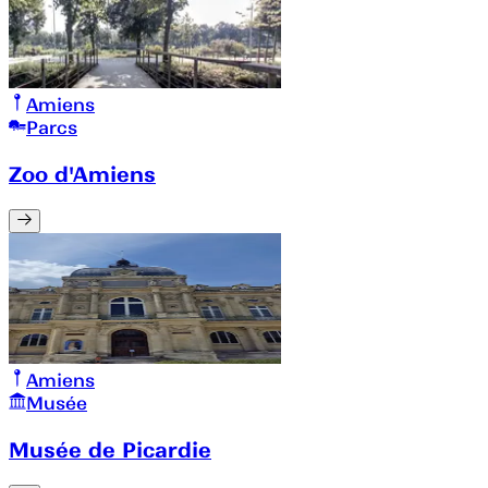
Amiens
Parcs
Zoo d'Amiens
Amiens
Musée
Musée de Picardie