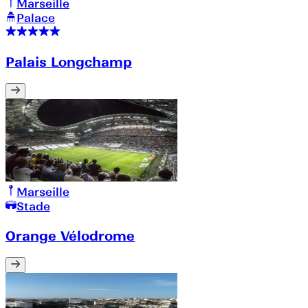
Marseille
Palace
Palais Longchamp
Marseille
Stade
Orange Vélodrome