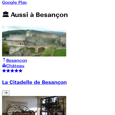
Google Play
🏛️️ Aussi à
Besançon
Besançon
Château
La Citadelle de Besançon