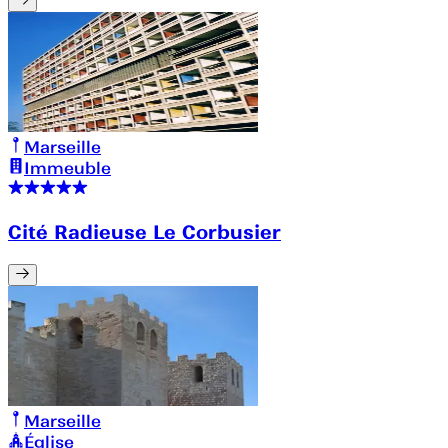
Marseille
Immeuble
Cité Radieuse Le Corbusier
Marseille
Église