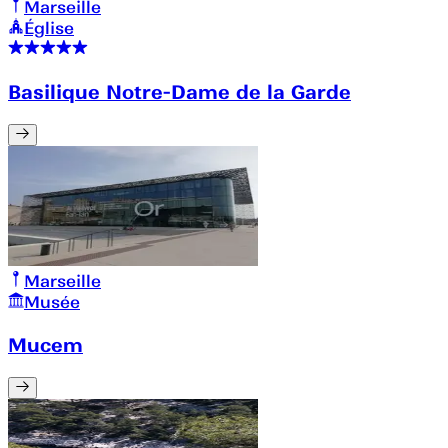
Marseille
Église
Basilique Notre-Dame de la Garde
Marseille
Musée
Mucem