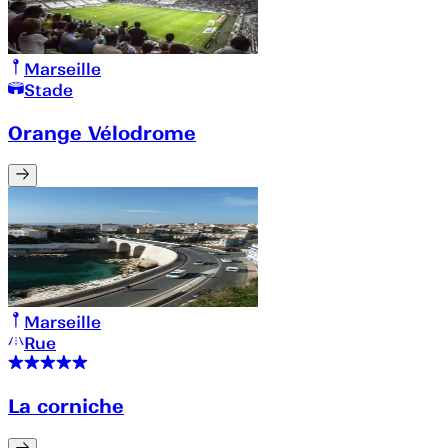
Marseille
Stade
Orange Vélodrome
Marseille
Rue
La corniche