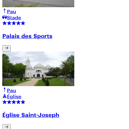
Pau
Stade
Palais des Sports
Pau
Église
Église Saint-Joseph