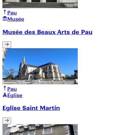
Pau
Musée
Musée des Beaux Arts de Pau
Pau
Église
Eglise Saint Martin