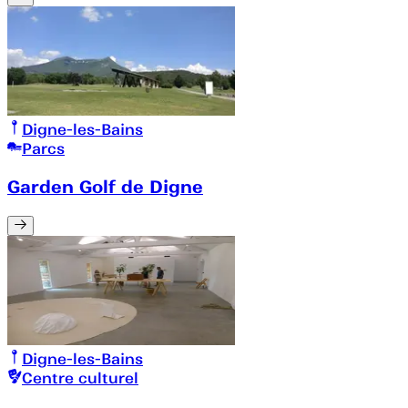
Digne-les-Bains
Parcs
Garden Golf de Digne
Digne-les-Bains
Centre culturel