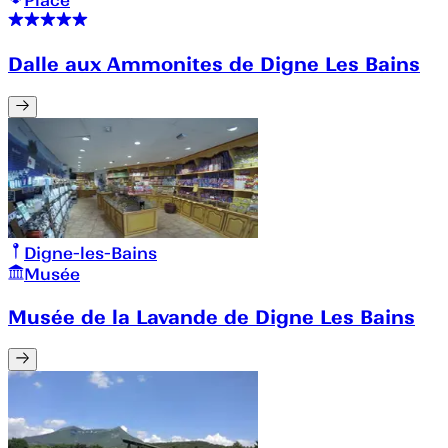
Place
Dalle aux Ammonites de Digne Les Bains
Digne-les-Bains
Musée
Musée de la Lavande de Digne Les Bains