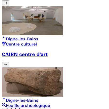
Digne-les-Bains
Centre culturel
CAIRN centre d'art
Digne-les-Bains
Fouille archéologique