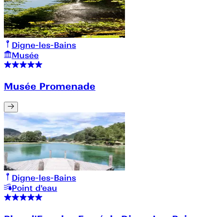
Digne-les-Bains
Musée
Musée Promenade
Digne-les-Bains
Point d'eau