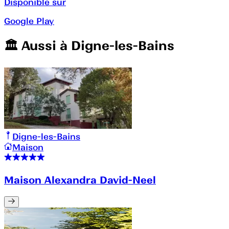
Disponible sur
Google Play
🏛️️ Aussi à
Digne-les-Bains
Digne-les-Bains
Maison
Maison Alexandra David-Neel