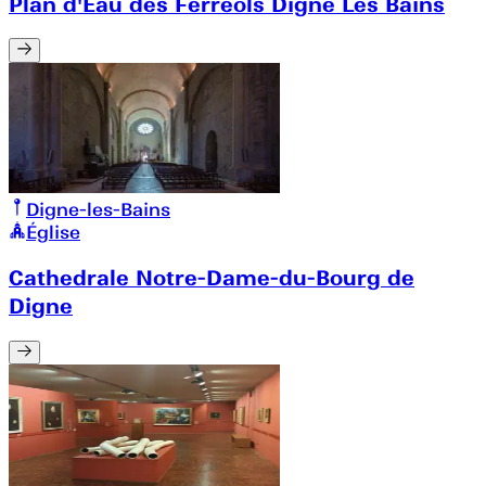
Plan d'Eau des Ferréols Digne Les Bains
Digne-les-Bains
Église
Cathedrale Notre-Dame-du-Bourg de
Digne