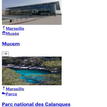
Marseille
Musée
Mucem
Marseille
Parcs
Parc national des Calanques