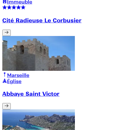
Immeuble
Cité Radieuse Le Corbusier
Marseille
Église
Abbaye Saint Victor