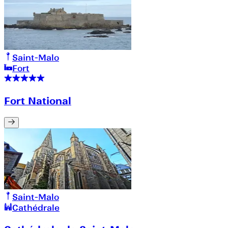
Saint-Malo
Fort
Fort National
Saint-Malo
Cathédrale