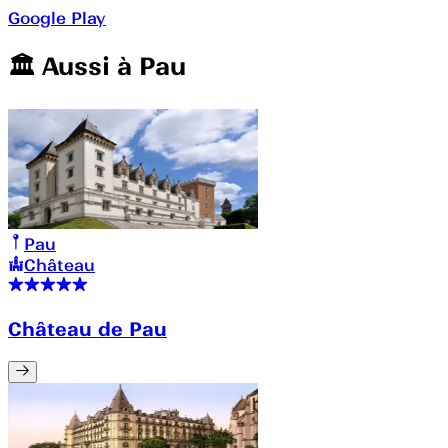
Google Play
🏛️️ Aussi à
Pau
Pau
Château
Château de Pau