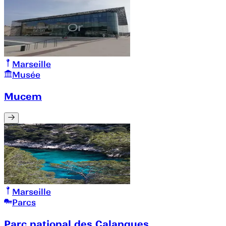
Marseille
Musée
Mucem
Marseille
Parcs
Parc national des Calanques