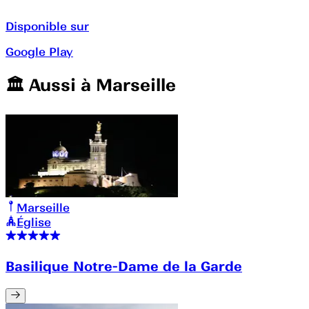
Disponible sur
Google Play
🏛️️ Aussi à
Marseille
Marseille
Église
Basilique Notre-Dame de la Garde