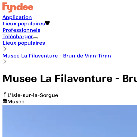
Application
Lieux populaires
Professionnels
Télécharger
Lieux populaires
Musee La Filaventure - Brun de Vian-Tiran
Musee La Filaventure - Br
L'Isle-sur-la-Sorgue
Musée