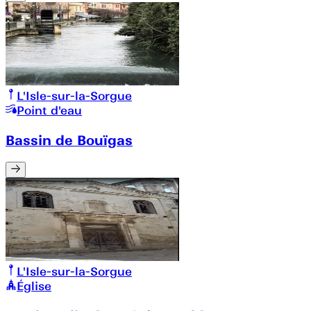
L'Isle-sur-la-Sorgue
Point d'eau
Bassin de Bouïgas
L'Isle-sur-la-Sorgue
Église