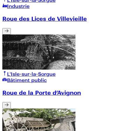
L'Isle-sur-la-Sorgue
Industrie
Roue des Lices de Villevieille
L'Isle-sur-la-Sorgue
Bâtiment public
Roue de la Porte d’Avignon