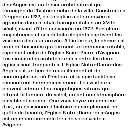
des-Anges est un trésor architectural qui
témoigne de l'histoire riche de la ville. Construite à
l'origine en 1222, cette église a été rénovée et
agrandie dans le style baroque italien au XVIIe
siècle, avant d'être consacrée en 1672. Son allure
majestueuse et ses détails élégants captivent les
visiteurs dès leur arrivée. À l'intérieur, le chœur est
orné de boiseries qui forment un immense retable,
rappelant celui de l'église Saint-Pierre d'Avignon.
Les similitudes architecturales entre les deux
églises sont frappantes. L'Église Notre-Dame-des-
Anges est un lieu de recueillement et de
contemplation, où l'histoire et la spiritualité se
rencontrent harmonieusement. Les visiteurs
peuvent admirer les magnifiques vitraux qui
filtrent la lumière du soleil, créant une atmosphère
paisible et sereine. Que vous soyez un amateur
d'art, un passionné d'histoire ou simplement en
quête de beauté, l'Église Notre-Dame-des-Anges
est un incontournable lors de votre visite à
Avignon.